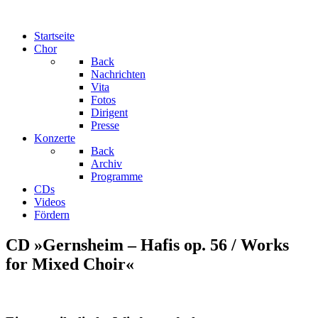
Startseite
Chor
Back
Nachrichten
Vita
Fotos
Dirigent
Presse
Konzerte
Back
Archiv
Programme
CDs
Videos
Fördern
CD »Gernsheim – Hafis op. 56 / Works
for Mixed Choir«