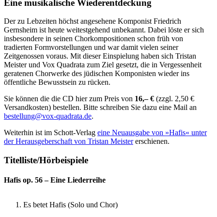
Eine musikalische Wiederentdeckung
Der zu Lebzeiten höchst angesehene Komponist Friedrich
Gernsheim ist heute weitestgehend unbekannt. Dabei löste er sich
insbesondere in seinen Chorkompositionen schon früh von
tradierten Formvorstellungen und war damit vielen seiner
Zeitgenossen voraus. Mit dieser Einspielung haben sich Tristan
Meister und Vox Quadrata zum Ziel gesetzt, die in Vergessenheit
geratenen Chorwerke des jüdischen Komponisten wieder ins
öffentliche Bewusstsein zu rücken.
Sie können die die CD hier zum Preis von
16,– €
(zzgl. 2,50 €
Versandkosten) bestellen. Bitte schreiben Sie dazu eine Mail an
bestellung@vox-quadrata.de
.
Weiterhin ist im Schott-Verlag
eine Neuausgabe von »Hafis« unter
der Herausgeberschaft von Tristan Meister
erschienen.
Titelliste/Hörbeispiele
Hafis op. 56 – Eine Liederreihe
Es betet Hafis (Solo und Chor)