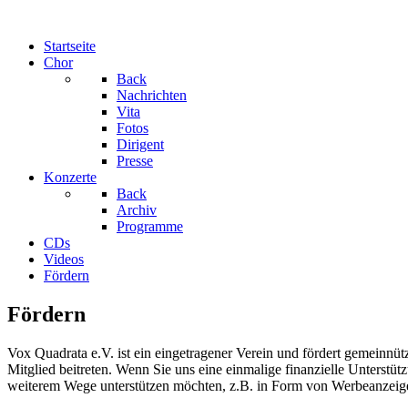
Startseite
Chor
Back
Nachrichten
Vita
Fotos
Dirigent
Presse
Konzerte
Back
Archiv
Programme
CDs
Videos
Fördern
Fördern
Vox Quadrata e.V. ist ein eingetragener Verein und fördert gemeinnü
Mitglied beitreten. Wenn Sie uns eine einmalige finanzielle Unters
weiterem Wege unterstützen möchten, z.B. in Form von Werbeanzeige