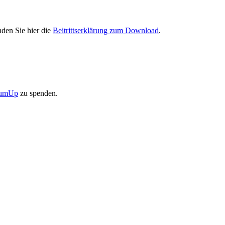
nden Sie hier die
Beitrittserklärung zum Download
.
 SumUp
zu spenden.